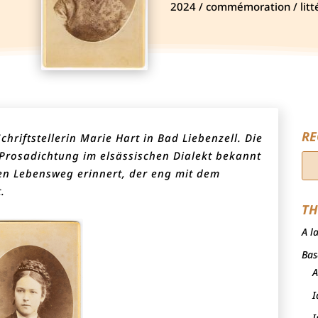
2024 / commémoration / litté
RE
Schriftstellerin Marie Hart in Bad Liebenzell. Die
e Prosadichtung im elsässischen Dialekt bekannt
en Lebensweg erinnert, der eng mit dem
.
TH
A l
Bas
A
I
I