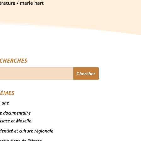
rature / marie hart
CHERCHES
ÈMES
a une
e documentaire
lsace et Moselle
dentité et culture régionale
nstitutions de l'Alsace