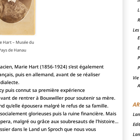
L
R
Les
E
e Hart – Musée du
E
Pays de Hanau
P
lsacien, Marie Hart (1856-1924) s’est également
P
ançais, puis en allemand, avant de se réaliser
Vie
dialecte.
A
ncy puis connut sa première expérience
avant de rentrer à Bouxwiller pour soutenir sa mère.
AR
and qu’elle épousera malgré le refus de sa famille.
 socialement glorieuses puis la ruine financière. Mais
Lan
oppera, malgré ou grâce aux soubresauts de l’histoire…
Edi
ssier dans le Land un Sproch que nous vous
Lan