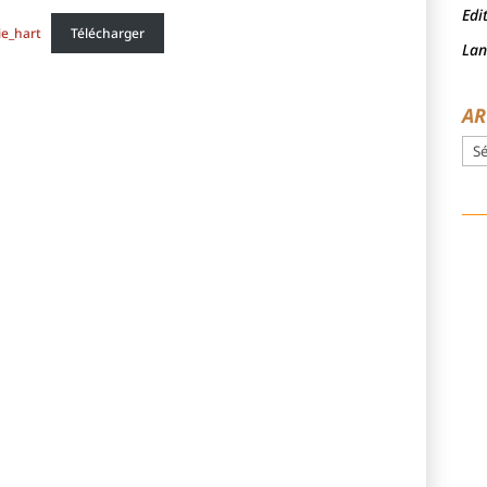
Edi
ie_hart
Télécharger
Lan
AR
Arc