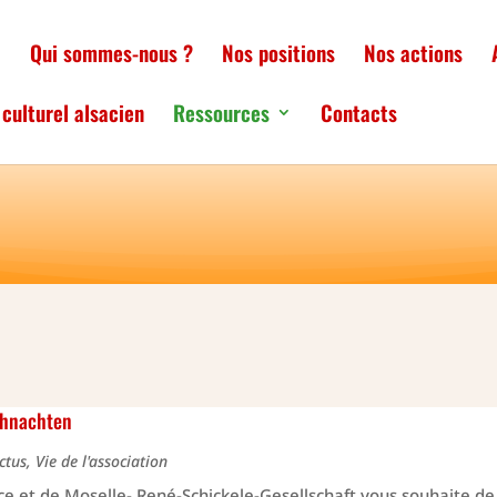
l
Qui sommes-nous ?
Nos positions
Nos actions
culturel alsacien
Ressources
Contacts
ihnachten
ctus
,
Vie de l'association
ace et de Moselle- René-Schickele-Gesellschaft vous souhaite de