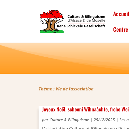
Accuei
Centre 
Thème : Vie de l’association
Joyeux Noël, scheeni Wihnààchte, frohe We
par
Culture & Bilinguisme
|
25/12/2025
|
Les a
L'association Culture et Bilinguisme d'Als