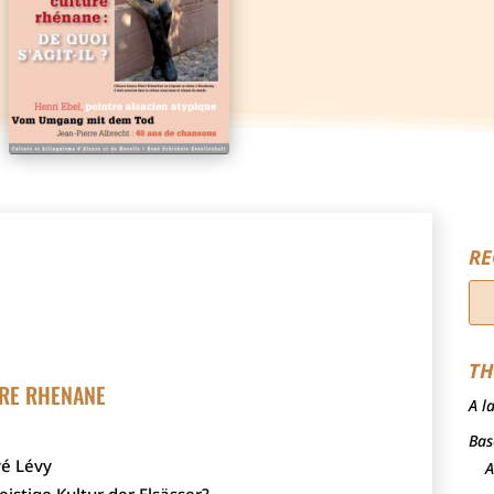
RE
TH
URE RHENANE
A l
Bas
vé Lévy
A