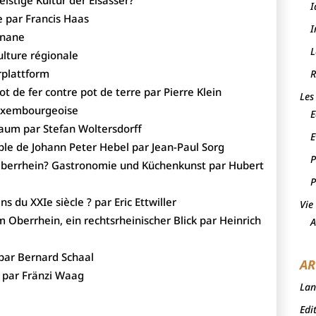
istige Kultur der Elsässer?
I
e par Francis Haas
I
énane
L
ulture régionale
rplattform
R
ot de fer contre pot de terre par Pierre Klein
Les
 luxembourgeoise
E
raum par Stefan Woltersdorff
E
le de Johann Peter Hebel par Jean-Paul Sorg
P
Oberrhein? Gastronomie und Küchenkunst par Hubert
P
ns du XXIe siècle ? par Eric Ettwiller
Vie
 Oberrhein, ein rechtsrheinischer Blick par Heinrich
A
 par Bernard Schaal
AR
e par Fränzi Waag
Lan
Edi