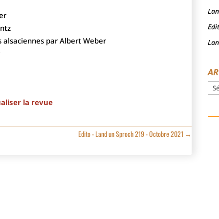
Lan
er
Edi
ntz
s alsaciennes par Albert Weber
Lan
r
AR
Arc
aliser la revue
Edito - Land un Sproch 219 - Octobre 2021
→